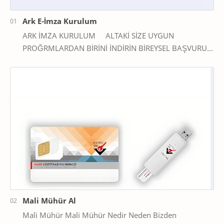
Ark E-İmza Kurulum
ARK İMZA KURULUM ALTAKİ SİZE UYGUN
PROĞRMLARDAN BİRİNİ İNDİRİN BİREYSEL BAŞVURU
İÇİN İNDİR KURUMSAL KULANICI İÇİN İNDİR MAC
KULANICILARI İÇİN İ…
Mali Mühür Al
Mali Mühür Mali Mühür Nedir Neden Bizden