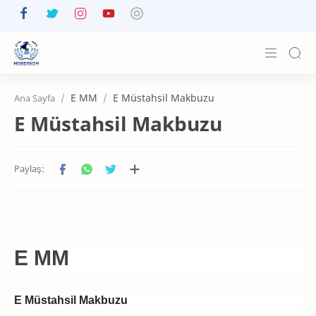
Anasayfa
E MM
E Müstahsil Makbuzu
Ana Sayfa
E Müstahsil Makbuzu
Yayınlar
Ürünler
E-İmza Satın Al
İletişim
E MM
E Müstahsil Makbuzu