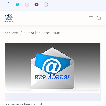
Anasayfa
e imza kep adresi istanbul
Yayınlar
Ürünler
E-İmza Satın Al
İletişim