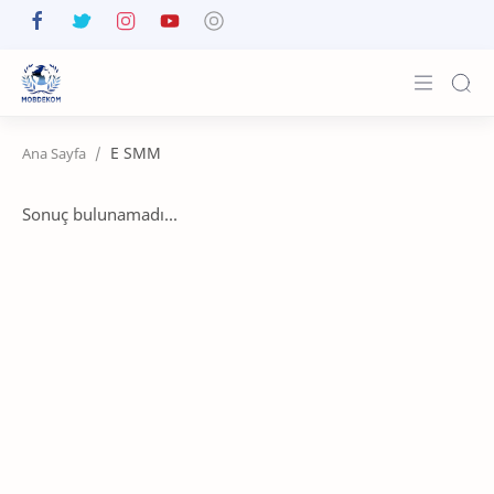
Anasayfa
E SMM
Yayınlar
Sonuç bulunamadı...
Ürünler
E-İmza Satın Al
İletişim